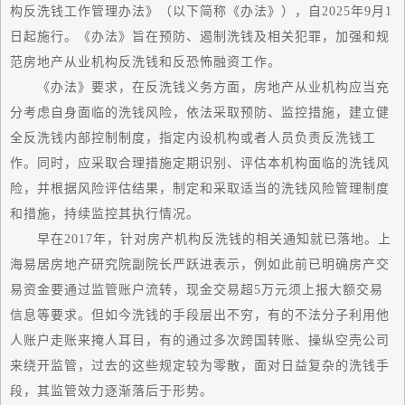
构反洗钱工作管理办法》（以下简称《办法》），自2025年9月1
日起施行。《办法》旨在预防、遏制洗钱及相关犯罪，加强和规
范房地产从业机构反洗钱和反恐怖融资工作。
《办法》要求，在反洗钱义务方面，房地产从业机构应当充
分考虑自身面临的洗钱风险，依法采取预防、监控措施，建立健
全反洗钱内部控制制度，指定内设机构或者人员负责反洗钱工
作。同时，应采取合理措施定期识别、评估本机构面临的洗钱风
险，并根据风险评估结果，制定和采取适当的洗钱风险管理制度
和措施，持续监控其执行情况。
早在2017年，针对房产机构反洗钱的相关通知就已落地。上
海易居房地产研究院副院长严跃进表示，例如此前已明确房产交
易资金要通过监管账户流转，现金交易超5万元须上报大额交易
信息等要求。但如今洗钱的手段层出不穷，有的不法分子利用他
人账户走账来掩人耳目，有的通过多次跨国转账、操纵空壳公司
来绕开监管，过去的这些规定较为零散，面对日益复杂的洗钱手
段，其监管效力逐渐落后于形势。