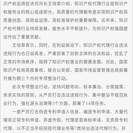
识产权运用促进司司长王培章介绍，知识产权代理行业是知识产
权服务业的核心组成部分，高质量的代理服务是实现知识产权高
质量创造、
高效
益运用、高标准保护的重要保障。近年来，知识
产权代理行业持续发展，服务水平不断提升，为知识产权强国建
设作出了重要贡献。
王培章表示，同时，在利益驱动下，知识产权代理行业违法
违规行为也日益高发，严重损害了创新主体的合法权益，扰乱了
正常的市场秩序，阻碍了知识产权事业的健康发展。对此，
国家
知识产权局高度重视，联合公安部、
国家
市场监督管理总局部署
开展为期三个月的专项整治行动。
此次专项整治行动，坚持问题导向、标本兼治、分类施策、
务求实效的原则，从严厉打击违法违规行为、集中整治不规范执
业行为、强化源头治理等3个方面，部署了14项任务。
一是严厉打击伪造专利申请人信息、编造专利申请、大量代
理非正常专利申请、弄虚作假、代理恶意商标申请、无资质专利
代理、以不正当手段招揽代理业务等7类突出违法代理行为，并