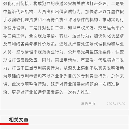
强化行刑衔接，构成犯罪的移送公安机关依法打击处理。二是集
中整治代理机构、人员出租出借资质行为，加快清理以弄虚作假
手段骗取代理资质和不再符合执业许可条件的机构，推动实现行
业瘦身健体。三是针对创新主体、知识产权买方、交易运营平台
等三类主体，全面规范申请、转让、运营行为，加快优化调整涉
及专利的各类考核评价政策。通过从严查处违法代理机构和从业
人员、整改清理不规范执业行为、公开曝光典型违法案件，快速
形成打击震慑效应；同时，突出申请端、审查端、代理端协同发
力，打击不正当专利买卖行为，从源头上遏制不以真实发明活动
为基础的专利申请和不以产业化为目的的专利买卖行为。总体来
讲，此次专项整治行动，既是对行业所暴露问题的一次精准整
治，更是对行业长远健康发展的一次有力推动。
法治日报
|
2025-12-02
相关文章