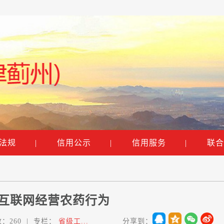
法规
|
信用公示
|
信用服务
|
联合
互联网经营农药行为
数：
260
|
专栏：
省级工...
分享到：