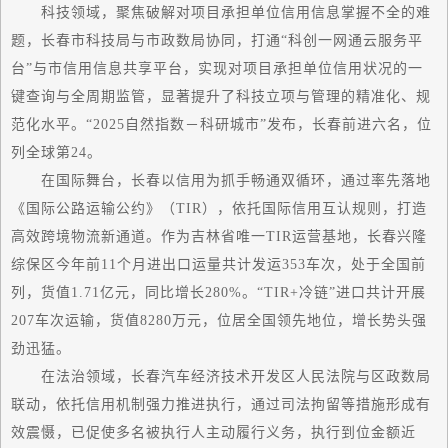
科技领域，聚焦破解对项目承担单位信用信息掌握不全的难
题，长春市科技局与市政数局协同，打通“科创一网通云服务平
台”与市信用信息共享平台，实现对项目承担单位信用状况的一
键查询与全周期监管，显著提升了科技立项与管理的精准化、规
范化水平。“2025自然指数－科研城市”发布，长春前进六名，位
列全球第24。
在国际舞台，长春以信用为抓手畅通双循环，通过率先落地
《国际公路运输公约》（TIR），依托国际信用互认规则，打造
高效
跨境物流新通道。作为吉林省
唯一
TIR运营基地，长春兴隆
综保区今年前11个月进出口运量共计发运353车次，处于全国前
列，货值1.71亿元，同比增长280%。“TIR+冷链”进口共计开展
207车次运输，货值8280万元，位居全国领先地位，增长势头强
劲迅猛。
在法治领域，长春汽车经济技术开发区人民法院与区政数局
联动，依托信用机制强力推进执行，通过司法拘留等措施形成有
效震慑，已促使多名被执行人主动履行义务，执行到位金额近