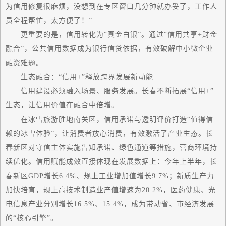
为信用修复很麻烦，没想到在专区窗口几分钟就办妥了，工作人
员全程帮忙，太方便了！”
更重要的是，信用转化为“真金白银”。通过“信用共享+财金
融合”，公共信用数据成为银行信贷依据，有效破解中小微企业
融资难题。
生态融合：“信用+”释放跨界发展新动能
信用建设必须融入场景、服务发展。长春不断拓展“信用+”
生态，让信用价值在融合中倍增。
在冰雪旅游胜地南关区，信用承诺与透明评价打造“值得信
赖的冰雪体验”，让消费者放心消费，有效
激活
了产业生态。长
春新区对守信主体实施告知承诺、绿色通道等措施，营商环境持
续优化。信用赋能成效直接体现在发展数据上：今年上半年，长
春新区GDP增长6.4%、规上工业增加值增长9.7%；新质生产力
加快培育，规上高技术制造业产值增速为20.2%，医药健康、光
电信息产业分别增长16.5%、15.4%，成为带动省、市经济发展
的“核心引擎”。