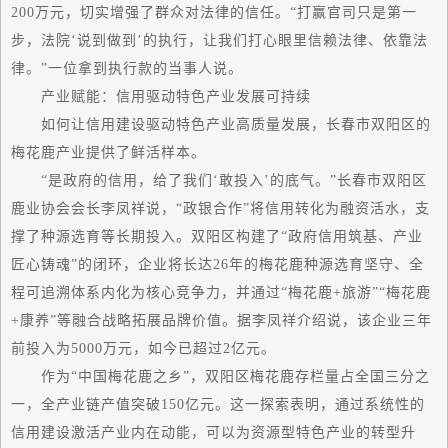
200万元，切实增强了群众对法律的信任。“打赢官司只是
第一
步，法院‘说到做到’的执行，让我们打心眼里信赖法律、依靠法
律。”一位拿到执行款的当事人说。
产业赋能：信用驱动特色产业发展可持续
如何让信用建设驱动特色产业高质量发展，长春市双阳区的
梅花鹿产业提供了鲜活样本。
“是政府的信用，给了我们‘敢投入’的底气。”长春市双阳区
鹿业协会会长李凤祥说，“政银合作”将信用转化为融资活水，支
撑了种源选育等长期投入。双阳区构建了“政府信用筑基、产业
匠心铸魂”的闭环，企业将长达26年的梅花鹿种源选育坚守、全
程可追溯体系内化为核心竞争力，并通过“梅花鹿+旅游”“梅花鹿
+康养”等融合战略拓展品牌价值。据李凤祥介绍说，该企业三年
前投入为5000万元，如今已超过2亿元。
作为“中国梅花鹿之乡”，双阳区梅花鹿存栏量占全国三分之
一，全产业链产值突破150亿元。这一探索表明，通过系统性的
信用建设
激活
产业内在动能，可以为资源型特色产业的转型升