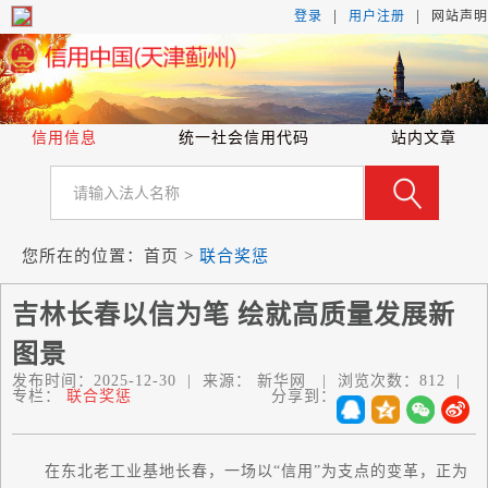
|
|
登录
用户注册
网站声明
信用信息
统一社会信用代码
站内文章
您所在的位置：
首页
>
联合奖惩
吉林长春以信为笔 绘就高质量发展新
图景
发布时间：
2025-12-30
|
来源：
新华网
|
浏览次数：
812
|
专栏：
联合奖惩
分享到：
在东北老工业基地长春，一场以“信用”为支点的变革，正为