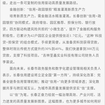
级，走出一条可复制的信用驱动高质量发展路径。
金融创新：“信用+政园银担”精准灌溉新质生产力
培育新质生产力，需金融活水精准灌溉。长春创新“信用+政
园银担”协同模式，政府增信、园区推荐、担保分险、银行放
贷，四方联动构建风险共担的“小微生态”，提升了金融机构服务
积极性，已累计为42户园区企业提供授信近1.7亿元。“这种‘科技
贷+担保贷’的组合模式，手续更简便，从准备资料到获得贷款，
整体时效比传统方式提升约30%到40%。我们快速拿到300万元
贷款，支撑了科技项目。”吉林筌鑫实业科技有限公司财务人员
李裴说。
面向未来，长春市政务服务和数字化建设管理局相关负责人
表示，长春信用建设将立足全国“
第一
方阵”，持续深化改革：完
善全链条信用管理机制；推动“信用+”向更多领域渗透；深化数
据共享与跨区域互认，为城市高质量发展提供坚实“信”支撑。
以“信”为笔，长春正奋力绘就一幅治理
高效
、产业兴旺、活
力迸发的高质量发展新图景。这幅图景，也为更多城市如何用好