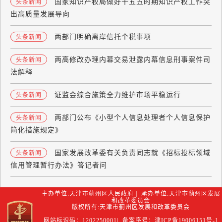
国家知识产权局做好十五五时期知识产权工作突
头条新闻
出高质量发展导向
两部门明确离岸信托个税事项
头条新闻
两高修改办理内幕交易泄露内幕信息刑事案件司
头条新闻
法解释
证监会综合施策全力维护市场平稳运行
头条新闻
两部门公布《小型个人信息处理者个人信息保护
头条新闻
简化措施规定》
国家发展改革委有关负责同志就《招标投标领域
头条新闻
信用管理暂行办法》答记者问
主办单位:天津市蓟州区人民政府 | 承办单位:天津市蓟州区发展
和改革委员会
版权所有:天津市蓟州区发展和改革委员会
网站标识码：1202250001| 备案序号：津ICP备19006151号-1