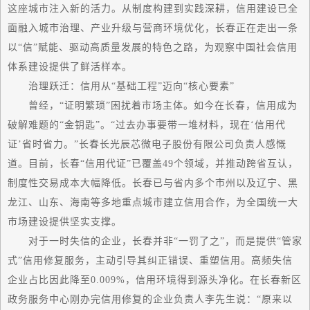
这座城市注入新的活力。从制度构建到实践深耕，信用建设已全
面融入城市治理、产业升级与营商环境优化，长春正在走出一条
以“信”赋能、驱动高质量发展的特色之路，为观察中国社会信用
体系建设提供了鲜活样本。
治理跃迁：信用从“基础工程”迈向“核心要素”
曾经，“证明繁琐”困扰着市场主体。如今在长春，信用成为
破解难题的“金钥匙”。“过去办事要带一堆材料，现在‘信用代
证’省时省力。”长春长光辰芯微电子股份有限公司负责人感慨
道。目前，长春“信用代证”已覆盖49个领域，并推动跨省互认，
制度性交易成本大幅降低。长春已与省内多个市州以及辽宁、黑
龙江、山东、海南等多地重点城市建立信用合作，为全国统一大
市场建设提供坚实支撑。
对于一时失信的企业，长春并非“一罚了之”，而是提供“管家
式”信用修复服务，主动引导其纠正错误、重塑信用。高频失信
企业占比因此降至0.009%，信用环境得到源头净化。在长春新区
政务服务中心刚办完信用修复的企业负责人李先生说：“原来以