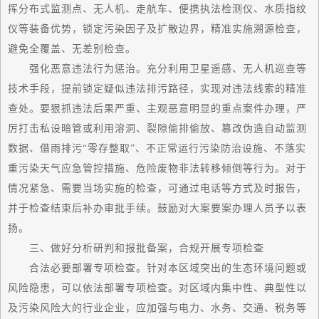
挥分布式监测点、无人机、走航车、便携执法检测仪、水质指纹
仪等装备优势，锁定污染因子及扩散边界，精准实施溯源检查，
避免全覆盖、无差别检查。
强化恶意违法行为惩治。充分利用卫星遥感、无人机巡查等
技术手段，提前锁定疑似违法排污路径，实现对违法线索的精准
查处。要狠抓违法后果严重、主观恶意明显的重点案件办理，严
厉打击私设暗管或利用溶洞、裂隙偷排偷放、篡改伪造自动监测
数据、借雨排污“零存整取”、不正常运行污染防治设施、不落实
重污染天气应急管控措施、危险废物非法转移倾倒等行为。对于
情况紧急、需要当场实施的检查，可通过电话等方式及时报告，
并于检查结束后补办审批手续。鼓励对大案要案办理人员予以表
扬。
三、做好分析研判和报批备案，合规开展专项检查
合法必要部署专项检查。针对本区域突出的生态环境问题或
风险隐患，可以依法部署专项检查。对区域内集中性、典型性以
及污染风险大的行业企业，应加强与电力、水务、交通、税务等