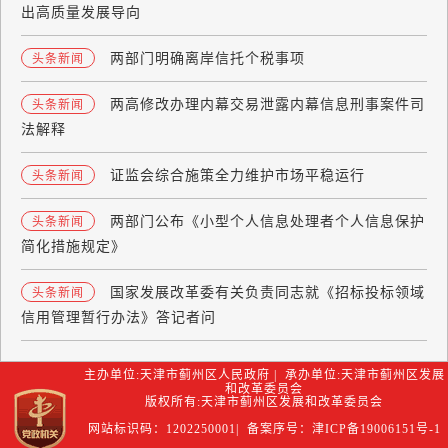
出高质量发展导向
两部门明确离岸信托个税事项
头条新闻
两高修改办理内幕交易泄露内幕信息刑事案件司
头条新闻
法解释
证监会综合施策全力维护市场平稳运行
头条新闻
两部门公布《小型个人信息处理者个人信息保护
头条新闻
简化措施规定》
国家发展改革委有关负责同志就《招标投标领域
头条新闻
信用管理暂行办法》答记者问
主办单位:天津市蓟州区人民政府 | 承办单位:天津市蓟州区发展
和改革委员会
版权所有:天津市蓟州区发展和改革委员会
网站标识码：1202250001| 备案序号：津ICP备19006151号-1