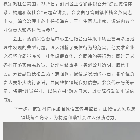
稳定的社会氛围，2月5日，蓟州区上仓镇组织召开“建设诚信体
系，构建和谐社会”专题宣讲会。会议由分管副镇长褚金燕同志
主持，综合治理中心主任杨海东、王广生同志出席，镇域内各企
业负责人和各村代表参加。
会上，该镇综合治理中心主任结合近年来市场监管与基层治
理中发现的典型问题，深入剖析了失信行为的危害。他要求企业
必须坚守质量底线，杜绝虚假宣传、合同违约等行为；同时要求
各村在落实惠民政策、处理村级事务时务必公开透明、取信于
民。分管副镇长褚金燕同志强调，诚信是发展的基石，各单位负
责人要带头践行承诺，共同维护镇域良好信誉。参会代表纷纷表
示，将把“以诚兴业、以信立村”融入日常，以实际行动筑牢诚信
底线。
下一步，该镇将持续加强诚信宣传与监管，让诚信之风吹遍
镇域每个角落，为构建和谐社会注入强劲动力。