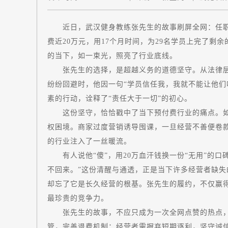
近日，武汉健身教练张先生的故事刷屏全网：任职
费近20万元，用17个月时间，为29名学员上完了剩
的当下，如一束光，照亮了行业底线。
张先生的选择，是超越义务的道德坚守。从法律层
纷纷回避时，他因一句“学员信任我，我就不能让他们
素的行动，诠释了“责任大于一切”的初心。
这份坚守，恰恰戳中了当下预付费行业的痛点。如今
权困境。商家过度营销诱导囤课，一旦经营不善便卷
的行业注入了一丝暖流。
有人说他“傻”，用20万血汗钱换一份“无用”的口
不回来。”这份清醒与通透，正是当下许多经营者缺
却忘了它是长久经营的根基。张先生的履约，不仅赢得
最
珍贵的竞争力。
张先生的故事，不应只成为一次全网点赞的热点，
管，完善退费机制；经营者需摒弃短期逐利，坚守诚