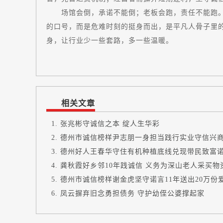
场馆会倒，承诺不能倒；老板会跑，责任不能跑。张
的口号，而是危难时刻的挺身而出，是平凡人骨子里
身，让行业少一些套路，多一些温暖。
相关文章
张兆彬守诚信之本 绽人生华彩
德州市诚信榜样尹志朋一身担当践行实业守信兴
德州好人王春华守住有机种植底线兑现带民致富
龚秋霞好乡邻10年践诚信 义务为深山老人采买物
德州市诚信榜样谢金虎坚守诺言11年送出20万份
凤云摒弃旧念勇担债务 守护幼侄公婆撑起家