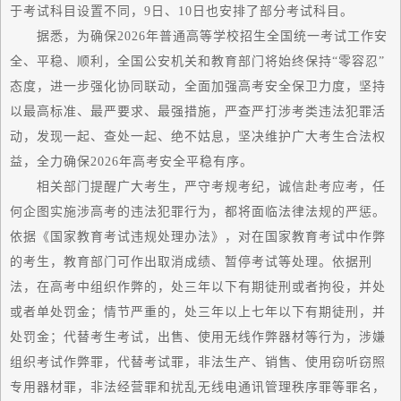
于考试科目设置不同，9日、10日也安排了部分考试科目。
据悉，为确保2026年普通高等学校招生全国统一考试工作安
全、平稳、顺利，全国公安机关和教育部门将始终保持“零容忍”
态度，进一步强化协同联动，全面加强高考安全保卫力度，坚持
以
最高
标准、
最
严要求、
最
强措施，严查严打涉考类违法犯罪活
动，发现一起、查处一起、绝不姑息，坚决维护广大考生合法权
益，全力确保2026年高考安全平稳有序。
相关部门提醒广大考生，严守考规考纪，诚信赴考应考，任
何企图实施涉高考的违法犯罪行为，都将面临法律法规的严惩。
依据《
国家
教育考试违规处理办法》，对在
国家
教育考试中作弊
的考生，教育部门可作出取消成绩、暂停考试等处理。依据刑
法，在高考中组织作弊的，处三年以下有期徒刑或者拘役，并处
或者单处罚金；情节严重的，处三年以上七年以下有期徒刑，并
处罚金；代替考生考试，出售、使用无线作弊器材等行为，涉嫌
组织考试作弊罪，代替考试罪，非法生产、销售、使用窃听窃照
专用器材罪，非法经营罪和扰乱无线电通讯管理秩序罪等罪名，