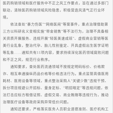
医药购销领域和医疗服务中不正之风工作要点，旨在通过多部门
联动，清除医药购销领域风险隐患，积极营造风清气正行业环
境。
依法查处“暴力伤医”“网络医闹”等案事件，重点治理借助第
三方以科研名义变相实施“带金销售”等不法行为，治理不具备相
关资质开展服务、违规开展“轻医美速成班”、虚假商业营销等医
美行业乱象，整治代孕、胎儿性别鉴定、开具虚假出生医学证明
等乱象……通知共有11项内容，要求持续深化医药领域腐败问题
和不正之风，规范行业秩序。
通知要求，查处医药流通领域不按规定明码标价、价格欺
诈、相互串通操纵药品价格等价格违法行为。重点监管高值医用
耗材、医用设备等领域，重点整治采购人“关键少数”违规干预、
拆分项目规避公开招标、量身定标、“明招暗定”等违规问题，依
法打击应标方租借证照、虚假交易、商业贿赂等违规行为，推动
治理医疗设备等政府采购异常低价问题。
通知还要求，严格落实医务人员职业道德准则、医疗机构工