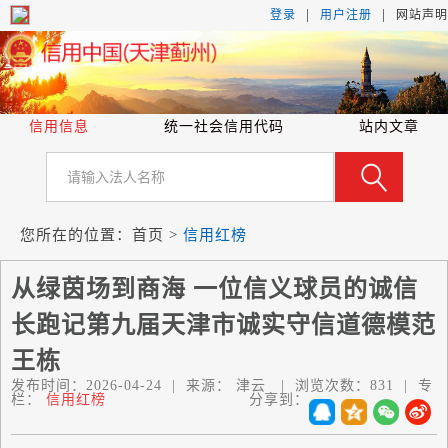
|
|
登录
用户注册
网站声明
信用信息
统一社会信用代码
站内文章
您所在的位置：
首页
>
信用红榜
从绿茵场到商海 一位信义球员的诚信
长跑记第九届天津市诚实守信道德模范
王栋
发布时间：
2026-04-24
|
来源：
津云
|
浏览次数：
831
|
专
栏：
信用红榜
分享到：