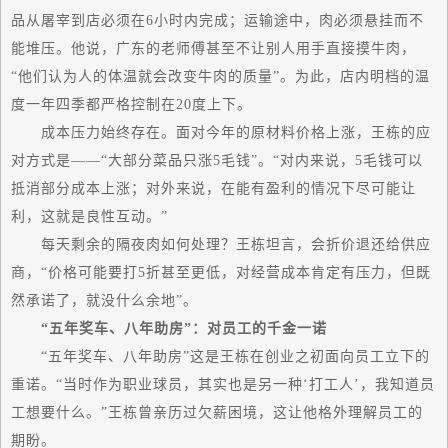
品从屠宰到店必须在6小时内完成；运输途中，肉必须悬挂而不
能堆压。他说，广东的老师傅甚至不让别人用手直接摸牛肉，
“他们认为人的体温就会改变牛肉的质量”。为此，店内明档的温
度一年四季都严格控制在20度上下。
成本压力始终存在。面对今年的原材料价格上涨，王栋的应
对方式是——“大部分菜品只涨5毛钱”。“对内来说，5毛钱可以
抵消部分成本上涨；对外来说，在能有盈利的情况下尽可能让
利，这就是良性互动。”
每天剩余的隔夜肉如何处理？王栋坦言，会折价退还给供应
商，“价格可能要打5折甚至更低，对经营成本肯定有压力，但既
然承诺了，就没什么余地”。
“五年奖车、八年助房”：对员工的千金一诺
“五年奖车、八年助房”这是王栋在创业之初面向员工立下的
重诺。“当时作为职业球员，其实也是另一种‘打工人’，我知道员
工想要什么。”王栋曾亲历过欠薪困境，这让他格外理解员工的
期盼。