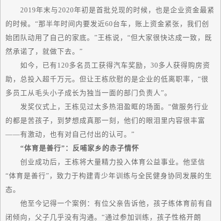
2019年末与2020年初是首批兑现的时候，也是企业资金
最
紧
的时候。“那半年时间内要发近60台车，账上资金紧张，我们创
始团队动用了自己的家底。”王栋说，“但大家很快达成一致，既
然承诺了，就做下去。”
如今，已有120多名员工获得汽车奖励，30多人获得购房资
助，总投入超千万元。但让王栋欣慰的是企业的低离职率，“很
多员工从毛头小子成长为独当一面的部门负责人”。
发奖仪式上，王栋见过太多热泪盈眶的场面。“做服务行业
的都是苦孩子，到梦想成真那一刻，他们的眼泪里内容很丰富
——有激动，也有对自己付出的认可。”
“体育是善行”：反哺家乡的赤子情怀
创业成功后，王栋将大量精力投入体育公益事业。他坚信
“体育是善行”，致力于构建青少年训练与全民健身协同发展的生
态。
他至今记得一个案例：有位父亲告诉他，孩子练体育前有自
闭倾向，父子几乎没有沟通。“通过参加训练，孩子性格开朗