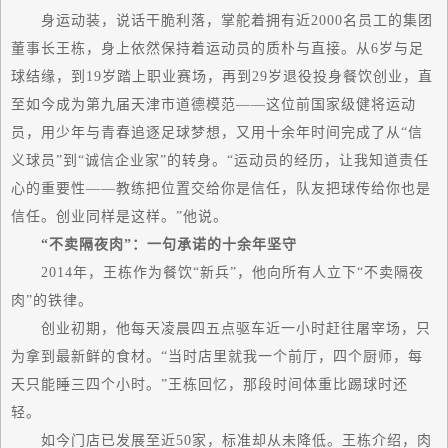
身运动装，说话干脆利落，掌舵着拥有近2000名员工的集团
董事长王栋，身上依然保持着运动员的质朴与直接。从6岁与足
球结缘，到19岁踏上职业赛场，再到29岁退役投身餐饮创业，直
至如今成为第九届天津市道德模范——这位前
国家级
健将运动
员，用少年与青春追逐足球梦想，又用十余年时间完成了从“信
义球员”到“诚信企业家”的转身。“运动员的经历，让我知道责任
心的重要性——教练把位置交给你是信任，队友把球传给你也是
信任。创业同样是这样。”他说。
“不卖隔夜肉”：一句承诺的十余年坚守
2014年，王栋作为餐饮“新兵”，他向所有人立下“不卖隔夜
肉”的铁律。
创业初期，他每天凌晨四五点驱车近一小时赶往屠宰场，只
为拿到
最新
鲜的食材。“当时店里就我一个前厅，四个厨师，每
天只能睡三四个小时。”王栋回忆，那段时间体重比踢球时还
轻。
如今门店已发展至近50家，标准却从未降低。王栋介绍，肉