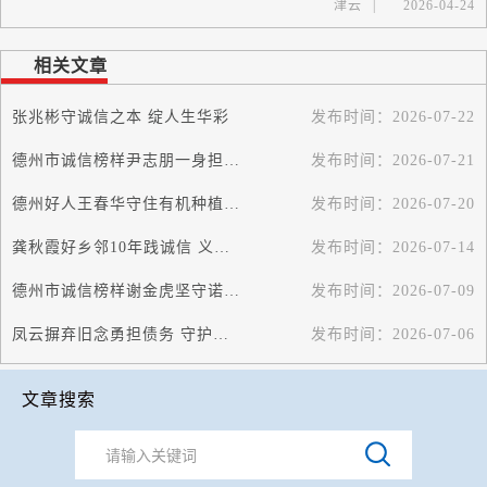
津云
|
2026-04-24
相关文章
张兆彬守诚信之本 绽人生华彩
发布时间：
2026-07-22
德州市诚信榜样尹志朋一身担当践行实业守信兴商使命
发布时间：
2026-07-21
德州好人王春华守住有机种植底线兑现带民致富诺言把诚信种进广袤田野
发布时间：
2026-07-20
龚秋霞好乡邻10年践诚信 义务为深山老人采买物资
发布时间：
2026-07-14
德州市诚信榜样谢金虎坚守诺言11年送出20万份爱心早餐
发布时间：
2026-07-09
凤云摒弃旧念勇担债务 守护幼侄公婆撑起家
发布时间：
2026-07-06
文章搜索