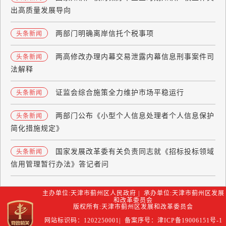
出高质量发展导向
两部门明确离岸信托个税事项
头条新闻
两高修改办理内幕交易泄露内幕信息刑事案件司
头条新闻
法解释
证监会综合施策全力维护市场平稳运行
头条新闻
两部门公布《小型个人信息处理者个人信息保护
头条新闻
简化措施规定》
国家发展改革委有关负责同志就《招标投标领域
头条新闻
信用管理暂行办法》答记者问
主办单位:天津市蓟州区人民政府 | 承办单位:天津市蓟州区发展
和改革委员会
版权所有:天津市蓟州区发展和改革委员会
网站标识码：1202250001| 备案序号：津ICP备19006151号-1