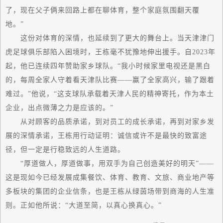
了，现在父子俩来回路上都在聊体育，整个家庭氛围翻天覆
地。”
这份对体育的深情，也延续到了更大的舞台上。当天津津门
虎足球俱乐部陷入困境时，王栋毫不犹豫地伸出援手。自2023年
起，他已连续四年赞助家乡球队。“我小时候家里电视还是黑白
的，每周全家人守着看天津队比赛——赢了全家高兴，输了跟着
难过。”他说，“这支球队承载着天津人民的精神寄托，作为本土
企业，出点微薄之力是应该的。”
从对顾客的品质承诺，到对员工的成长承诺，再到对家乡发
展的深情承诺，王栋用行动证明：诚信或许不是
最
快的致富途
径，但一定是行稳致远的人生道路。
“厚道做人，厚道做事，用双手为自己创造美好的明天”——
这是现如今已经发展成集餐饮、体育、教育、文旅、商业地产等
多板块的集团的企业信条，也是王栋从绿茵场带到商海的人生准
则。正如他所说：“大道至简，以真心换真心。”