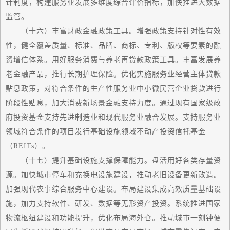
计制度，构建服务业发展多维度综合评价指标，加快推进大数据
监管。
（十六）丰富财政金融政策工具。增强政策支持针对性有效
性，健全覆盖质量、标准、品牌、商标、专利、版权等要素的融
资增信体系。用好服务消费与养老再贷款政策工具。丰富发展养
老金融产品，推行长期护理保险。优化实施服务业经营主体贷款
贴息政策，对符合条件的生产性服务业中小微民营企业贷款进行
阶段性贴息，加大消费新场景金融支持力度。通过现有
国家级
政
府投资基金支持先进制造业和现代服务业融合发展。支持服务业
领域符合条件的项目发行基础设施领域不动产投资信托基金
（REITs）。
（十七）提升基础设施支撑保障能力。盘活用好各类存量资
源。加快城市停车和充换电设施建设，推动老旧设备更新改造。
加强现代农事综合服务中心建设。布局建设集成
高效
质量基础设
施，加力支持软件、研发、数据等无形资产投资。系统推进
国家
物流枢纽建设和功能提升，优化布局海外仓。推动城市一刻钟便