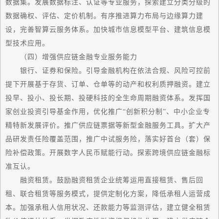
数据集。发展数据标注、认证等专业服务，探索建立分类分级的
数据确权、评估、定价机制。有序推进算力布局与边缘算力建
设，完善智算云服务体系。加快城市信息模型平台、建筑信息模
型技术应用。
（四）增强供应链金融专业服务能力
银行、证券和保险。引导金融机构在依法合规、风险可控前
提下开展基于存货、订单、仓单等的动产和权利质押融资。建立
投早、投小、投长期、投硬科技的全生命周期融资体系。发挥
国
家
创业投资引导基金作用，优化推广“创新积分制”、中小企业专
精特新发展评价。推广供应链票据等新型金融服务工具。扩大产
品研发责任险覆盖范围，推广中试服务险，落实好首台（套）保
险补偿政策。开展数字人民币赋能行动。探索跨境供应链金融标
准互认。
融资租赁。鼓励融资租赁企业统筹运用直接租赁、售后回
租、联合租赁等服务模式，提供定制化方案，降低承租人运营成
本。加强承租人信用状况、还款能力等监测评估，建立健全租赁