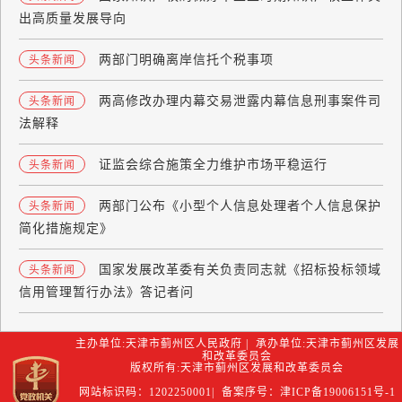
出高质量发展导向
两部门明确离岸信托个税事项
头条新闻
两高修改办理内幕交易泄露内幕信息刑事案件司
头条新闻
法解释
证监会综合施策全力维护市场平稳运行
头条新闻
两部门公布《小型个人信息处理者个人信息保护
头条新闻
简化措施规定》
国家发展改革委有关负责同志就《招标投标领域
头条新闻
信用管理暂行办法》答记者问
主办单位:天津市蓟州区人民政府 | 承办单位:天津市蓟州区发展
和改革委员会
版权所有:天津市蓟州区发展和改革委员会
网站标识码：1202250001| 备案序号：津ICP备19006151号-1