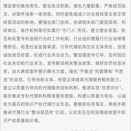
理监管的属地责任，健全执法机制，强化力量配备，严格规范执
法，对案件线索一查到底，同时避免或减少对合规经营主体正常
经营活动的影响。要强化部门协同，协调相关部门督促高校、科
研单位、医疗机构等切实履行“守门人”责任，建立健全发现、防
范和处置专利造假行为的工作机制。行业组织要履行行业自律管
理责任，拓宽社会监督渠道，引导代理机构压实主体责任，自觉
诚信规范经营，形成行业共治合力。要加强宣传引导，及时回应
社会关切和行业关注，宣传解读相关整治政策，做好处罚信息共
享，加大典型案件警示曝光力度，强化“不敢违”的震慑和“不愿
违”的自觉。引导创新主体、经营主体提高代理服务甄别能力，
建立以质量为导向的代理服务招标机制，推进实现“优质优价”。
稳步推进专利代理机构精准服务措施，构建以质量为导向、以诚
信为基石的知识产权代理行业生态。要狠抓任务落实，蹄疾步稳
推进代理行业“整治规范年”行动，以实实在在的治理成效提升知
识产权质量和价值。