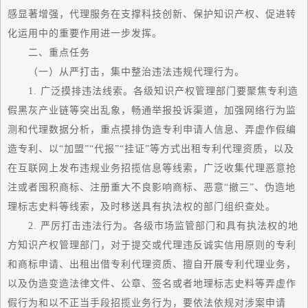
感显著增强，代理服务在支撑科技创新、保护知识产权、促进转
化运用中的重要作用进一步发挥。
二、重点任务
（一）从严打击，集中整治违法违规代理行为。
1. 广泛摸排违法线索。各级知识产权管理部门要聚焦专利造
假黑灰产业链等突出乱象，畅通举报投诉渠道，加强网络行为监
测和代理数据分析，重点摸排伪造专利申请人信息、弄虚作假编
造专利、以“加盟”“代报”“挂证”等方式出租专利代理资质，以及
在互联网上发布违规业务招揽信息等线索，广泛收集代理恶意抢
注或者囤积商标、注册重大不良影响商标、恶意“撤三”、伪造地
理标志史料等线索，及时移送具有执法权的部门组织查处。
2. 严厉打击违法行为。各级市场监管部门和具有执法权的地
方知识产权管理部门，对于提交或代理违反诚实信用原则的专利
和商标申请、出租出借专利代理资质、擅自开展专利代理业务，
以及伪造变造法律文件、公章、签名或者地理标志史料等弄虚作
假行为和以不正当手段招揽业务行为，要依法依规对涉案申请