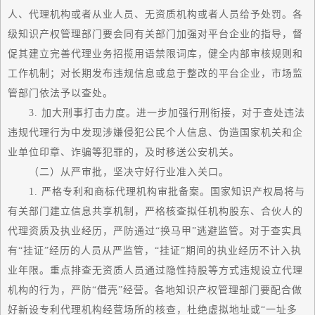
人、代理机构或者从业人员、无资质机构或者人员给予处罚。各
级知识产权管理部门要会同有关部门加强对平台企业的指导，督
促其建立完善代理业务招揽用语禁限词库，健全内部审核规则和
工作机制；对长期发布违规信息或怠于整改的平台企业，市场监
管部门依法予以查处。
3. 加大刑事打击力度。进一步加强行刑衔接，对于查处违法
违规代理行为中发现涉嫌侵犯公民个人信息、伪造
国家
机关和企
业单位印章、诈骗等犯罪的，及时移送公安机关。
（二）从严审批，坚决守好行业准入关口。
1. 严格专利和商标代理机构审批备案。
国家
知识产权局将与
有关部门建立信息共享机制，严格核查拟任机构股东、合伙人的
代理资质及执业经历，严防通过“换马甲”逃避监管。对于查实具
有“挂证”经历的人员从严监管，“挂证”期间的执业经历不计入执
业年限。重点排查无资质人员通过隐性持股等方式违规设立代理
机构的行为，严防“借壳”经营。各地知识产权管理部门要配合做
好新设专利代理机构经营场所的核查，杜绝虚拟地址或“一址多