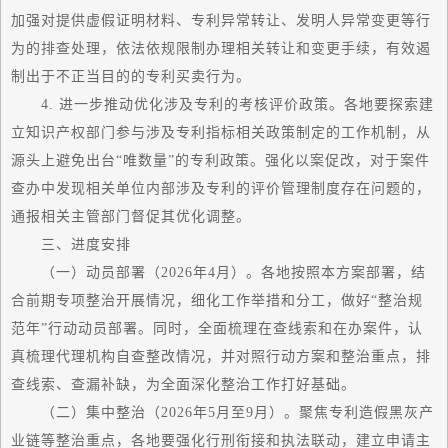
加强对提供虚假证明材料、专利异常转让、发明人异常变更等行
为的排查处理，依法依规限制办理相关转让和变更手续，有效遏
制出于不正当目的的专利买卖行为。
4. 进一步推动优化涉及专利的考核评价政策。各地要探索建
立知识产权部门参与涉及专利指标相关政策制定的工作机制，从
源头上避免出台“唯数量”的专利政策。强化以案促改，对于案件
查办中发现相关单位内部涉及专利的评价管理制度存在问题的，
通报相关主管部门督促其优化调整。
三、进度安排
（一）动员部署（2026年4月）。各地按照本方案部署，结
合前期专项整治开展情况，细化工作举措和分工，做好“整治规
范年”行动动员部署。同时，全面梳理在查线索和在办案件，认
真梳理代理机构自查整改情况，并对照行动方案和整治重点，排
查线索、查漏补缺，为全面深化整治工作打好基础。
（二）集中整治（2026年5月至9月）。聚焦专利造假黑灰产
业链等整治重点，各地要强化行刑衔接和执法联动，建立申请主