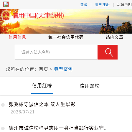
登录
|
用户注册
|
网
站
声
明
信用信息
统一社会信用代码
站内文章
您所在的位置：
首页
>
典型案例
信用红榜
信用黑榜
张
兆
彬
守
诚
信
之
本
绽
人
生
华
彩
2026/07/21
德
州
市
诚
信
榜
样
尹
志
朋
一
身
担
当
践
行
实
业
守
信
兴
商
使
命