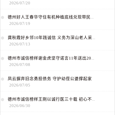
2026/07/20
德
州
好
人
王
春
华
守
住
有
机
种
植
底
线
兑
现
带
民
致
富
诺
言
把
2026/07/19
龚
秋
霞
好
乡
邻
1
0
年
践
诚
信
义
务
为
深
山
老
人
采
买
物
资
2026/07/13
德
州
市
诚
信
榜
样
谢
金
虎
坚
守
诺
言
1
1
年
送
出
2
0
万
份
爱
心
早
2026/07/08
凤
云
摒
弃
旧
念
勇
担
债
务
守
护
幼
侄
公
婆
撑
起
家
2026/07/05
德
州
市
诚
信
榜
样
王
刚
以
诚
行
医
三
十
载
初
心
不
改
护
乡
梓
2026/06/30