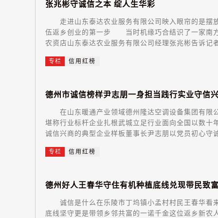
张
兆
彬
守
诚
信
之
本
绽
人
生
华
彩
走进山东泰达农业服务有限公司映入眼帘的是摆放
伍返乡创业的第一步 当时机缘巧合结识了一家南方
农资店山东泰达农业服务有限公司经理张兆彬告诉记者
专栏
信用红榜
德
州
市
诚
信
榜
样
尹
志
朋
一
身
担
当
践
行
实
业
守
信
在山东暖通产业领域德州隆达空调设备集团有限公
堪称行业标杆企业扎根武城立足行业面向全国以数十
诚信兴商的典型企业样板董事长尹志朋以党员初心守诚
专栏
信用红榜
德
州
好
人
王
春
华
守
住
有
机
种
植
底
线
兑
现
带
民
致
诚信是什么在乐陵市丁坞镇小孟村村民王春华看来
底线坚守更是带领乡邻共富的一诺千金这位返乡新农