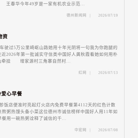
王春华今年49岁是一家有机农业示范...
德州新闻网
|
2026/07/19
物
资
车驶过5万公里崎岖山路她用十年光阴将一句我为你跑腿的
近2026年第一批诚实守信类中国好人龚秋霞看她如何用朴
牵挂 增家源村三角寨自然村...
红网
|
2026/07/13
份
爱
心
早
餐
饭店便准时亮起灯火店内免费早餐第4112天的红色计数
来熬粥热馒头备小菜这位德州市诚信榜样中国好人用11年如
餐用一碗热粥诠释了诚信的千...
中宏网
|
2026/07/08