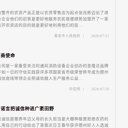
整齐的农资产品正是以农资零售店为起点张兆彬迈出了退
企业他们的初衷是更好地服务农民我便顺势加盟开了一家
开农资店的目的就是更好地利用他们的技...
泰安市人民政府
|
2026/07/21
兴
商
使
命
司是一家备受关注的通风消防设备企业创办的圣隆达品牌
年如一日的守信实践获评多项国家省市级荣誉称号成为德州
信底线带领企业把诚信融入生产服务公益...
中宏网
|
2026/07/20
富
诺
言
把
诚
信
种
进
广
袤
田
野
诚信是赡养年迈父母的长久担当是大棚种植里拒绝农药的
人用自己的行动给出了答案近日王春华获评德州好人入选诚