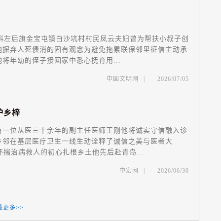
科左后旗金宝屯镇白沙坑村村民凤云夫妇曾为帮扶小叔子创
她摒弃人死债消的固有观念为避免拖累联保邻里征信主动承
将年幼的侄子接回家中悉心抚育用...
中国文明网
|
2026/07/05
护
乡
梓
一位从医三十余年的副主任医师王刚他将诚实守信融入诊
乡邻在基层医疗卫生一线生动诠释了诚信之美与医者大
揣治病救人的初心扎根乡土他先后赴青岛...
中宏网
|
2026/06/30
载更多>>