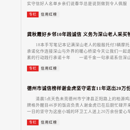
实守信好人名单乡亲们说春华总是说到做到令人佩服 
专栏
信用红榜
龚
秋
霞
好
乡
邻
1
0
年
践
诚
信
义
务
为
深
山
老
人
采
买
18本手写笔记本记满深山老人的殷殷托付3辆摩托
承诺化作连接深山与外界的暖心桥梁今天让我们一起走
素的行动践行承诺十年 一诺千金一句承诺系住深山
专栏
信用红榜
德
州
市
诚
信
榜
样
谢
金
虎
坚
守
诺
言
1
1
年
送
出
2
0
万
清晨5点天色未亮德州市宁津县正阳路上的柏源鸡胗
牌格外醒目46岁的饭店负责人谢金虎已在后厨忙碌开
一日的坚守为这座小城的环卫工人送上20万余份爱心早
专栏
信用红榜