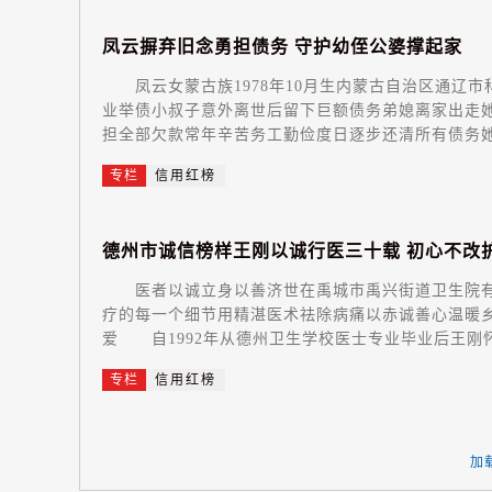
凤
云
摒
弃
旧
念
勇
担
债
务
守
护
幼
侄
公
婆
撑
起
家
凤云女蒙古族1978年10月生内蒙古自治区通辽市
业举债小叔子意外离世后留下巨额债务弟媳离家出走
担全部欠款常年辛苦务工勤俭度日逐步还清所有债务她
专栏
信用红榜
德
州
市
诚
信
榜
样
王
刚
以
诚
行
医
三
十
载
初
心
不
改
医者以诚立身以善济世在禹城市禹兴街道卫生院有
疗的每一个细节用精湛医术祛除病痛以赤诚善心温暖
爱 自1992年从德州卫生学校医士专业毕业后王刚怀
专栏
信用红榜
加